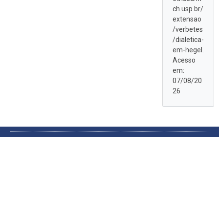
ch.usp.br/
extensao
/verbetes
/dialetica-
em-hegel.
Acesso
em:
07/08/20
26