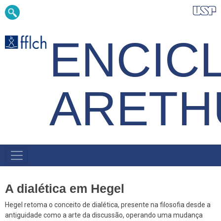
Pular
Buscar
para
o
conteúdo
ENCIC
principal
ARETH
NAVEGAÇÃO
PRINCIPAL
A dialética em Hegel
Hegel retoma o conceito de dialética, presente na filosofia desde a
antiguidade como a arte da discussão, operando uma mudança