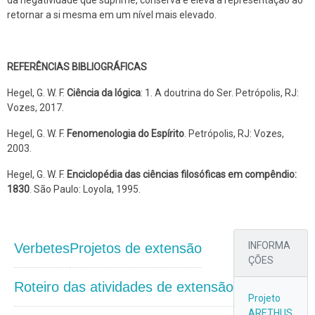
retornar a si mesma em um nível mais elevado.
REFERÊNCIAS BIBLIOGRÁFICAS
Hegel, G. W. F.
Ciência da lógica
: 1. A doutrina do Ser. Petrópolis, RJ:
Vozes, 2017.
Hegel, G. W. F.
Fenomenologia do Espírito
. Petrópolis, RJ: Vozes,
2003.
Hegel, G. W. F.
Enciclopédia das ciências filosóficas em compêndio:
1830
. São Paulo: Loyola, 1995.
EXTENSÃO
INFORMA
Verbetes
Projetos de extensão
ÇÕES
Roteiro das atividades de extensão
Projeto
ARETHUS