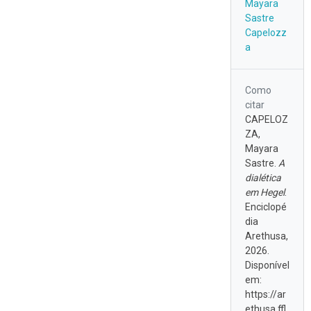
Mayara
Sastre
Capelozz
a
Como
citar
CAPELOZ
ZA,
Mayara
Sastre.
A
dialética
em Hegel
.
Enciclopé
dia
Arethusa,
2026.
Disponível
em:
https://ar
ethusa.ffl