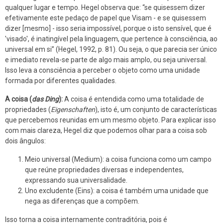
qualquer lugar e tempo. Hegel observa que: “se quisessem dizer
efetivamente este pedaço de papel que Visam - e se quisessem
dizer [mesmo] - isso seria impossível, porque o isto sensível, que é
'visado', é inatingível pela linguagem, que pertence à consciência, ao
universal em si” (Hegel, 1992, p. 81). Ou seja, o que parecia ser único
e imediato revela-se parte de algo mais amplo, ou seja universal.
Isso leva a consciência a perceber o objeto como uma unidade
formada por diferentes qualidades.
A coisa (
das Ding
):
A coisa é entendida como uma totalidade de
propriedades (
Eigenschaften
), isto é, um conjunto de características
que percebemos reunidas em um mesmo objeto. Para explicar isso
com mais clareza, Hegel diz que podemos olhar para a coisa sob
dois ângulos:
Meio universal (Medium): a coisa funciona como um campo
que reúne propriedades diversas e independentes,
expressando sua universalidade.
Uno excludente (Eins): a coisa é também uma unidade que
nega as diferenças que a compõem.
Isso torna a coisa internamente contraditória, pois é