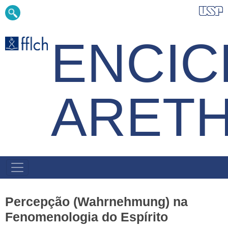
Pular
Buscar
para
o
conteúdo
ENCIC
principal
ARET
NAVEGAÇÃO
PRINCIPAL
Percepção (Wahrnehmung) na
Fenomenologia do Espírito