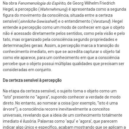
Na obra
Fenomenologia do Espírito
, de Georg Wilhelm Friedrich
Hegel, a percepção (
Wahrnehmung
) é apresentada como a segunda
figura do movimento da consciência, situada entre a certeza
sensível (
sinnliche Gewissheit
) e o entendimento (
Verstand
). Hegel
entende a percepção como um modo de conhecer em que o objeto
não é acessado diretamente pelos sentidos, como pela visão e pelo
tato, mas organizado pela consciência segundo propriedades e
determinações gerais. Assim, a percepção marca a transição do
conhecimento imediato, em que se acredita capturar o objeto tal
como ele aparece, para um conhecimento em que a consciência
percebe que o objeto possui múltiplas qualidades que precisam ser
consideradas em conjunto.
Da certeza sensível à percepção
Na etapa da certeza sensível, o sujeito toma o objeto como um
“isto” presente no “agora”, supondo conhecer a verdade de modo
direto. No entanto, ao nomear a coisa (por exemplo, “isto é uma
árvore”), a consciência recorre inevitavelmente a conceitos
universais, revelando que a ideia de um conhecimento totalmente
imediato é ilusória. Palavras como ‘aqui’ e ‘agora’, que parecem
indicar algo único e específico, acabam mostrando que se aplicam a