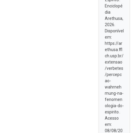
Enciclopé
dia
Arethusa,
2026.
Disponível
em:
https://ar
ethusa.ffl
ch.usp.br/
extensao
/verbetes
/percepc
ao-
wahrneh
mung-na-
fenomen
ologia-do-
espirito.
Acesso
em:
08/08/20