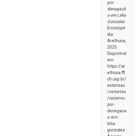
por
denegaçã
o em Lélia
Gonzalez
.
Enciclopé
dia
Arethusa,
2025.
Disponível
em:
https://ar
ethusa.ffl
ch.usp.br/
extensao
/verbetes
/racismo-
por-
denegaca
o-em-
lelia-
gonzalez.