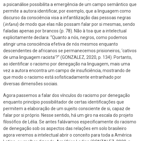
a psicanálise possibilita a emergência de um campo semântico que
permite a autora identificar, por exemplo, que a linguagem como
discurso da consciência visa a infantilização das pessoas negras
(
infans
) de modo que elas não possam falar por si mesmas, sendo
faladas apenas por brancos (p. 78). Não à toa que a intelectual
explicitamente declara: “Quanto a nós, negros, como podemos
atingir uma consciência efetiva de nós mesmos enquanto
descendentes de africanos se permanecemos prisioneiros, ‘cativos
de uma linguagem racista’?” (GONZALEZ, 2020, p. 134). Portanto,
ao identificar o racismo por denegação na linguagem, mais uma
vez a autora encontra um campo de insuficiência, mostrando de
que modo o racismo está sofisticadamente entranhado por
diversas dimensões sociais.
Agora passemos a falar dos vínculos do racismo por denegação
enquanto princípio possibilitador de certas identificações que
permitem a elaboração de um sujeito consciente de si, capaz de
falar por si próprio. Nesse sentido, há um giro na escala do projeto
filosófico de Lélia. Se antes falávamos especificamente do racismo
de denegação sob os aspectos das relações em solo brasileiro
agora veremos a intelectual abrir o conceito para toda a América