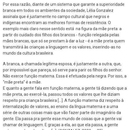
Por essa razão, diante de um sistema que garante a superioridade
branca em todos os ambientes da sociedade, Lélia Gonzalez
assinala que é justamente no campo cultural que negros e
indígenas encontram as melhores formas de resistência. O
exemplo mais claro nesse sentido está na figura da mãe preta: a
partir do cuidado dos filhos dos brancos - função relegada pelas
mães brancas, que só se prestam à dar a luz - é a mãe preta quem
transmitirá às crianças a linguagem e os valores, inserindo-as no
mundo da cultura brasileira.
A branca, a chamada legítima esposa, é justamente a outra, que,
por impossível que pareça, só serve para parir os filhos do senhor.
Não exerce função materna. Essa é efetuada pela negra. Por isso, a
“mãe preta” é a mãe.
E quanto a gente fala em função materna, a gente tá dizendo que a
mãe preta, ao exercê-la, passou todos os valores que lhe diziam
respeito pra criança brasileira [...]. A função materna diz respeito à
internalização de valores, ao ensino da língua materna e a uma
série de outras coisas mais que vão fazer parte do imaginário da
gente. Ela passa pra gente esse mundo de coisas que a gente vai
chamar de linguagem. E graças a ela, ao que ela passa, a gente