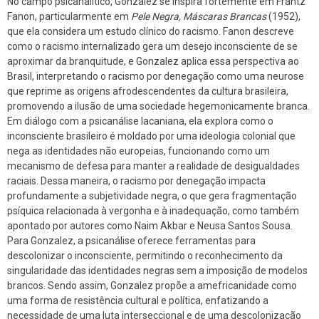
No campo psicanalítico, Gonzalez se inspira fortemente em Frantz
Fanon, particularmente em
Pele Negra, Máscaras Brancas
(1952),
que ela considera um estudo clínico do racismo. Fanon descreve
como o racismo internalizado gera um desejo inconsciente de se
aproximar da branquitude, e Gonzalez aplica essa perspectiva ao
Brasil, interpretando o racismo por denegação como uma neurose
que reprime as origens afrodescendentes da cultura brasileira,
promovendo a ilusão de uma sociedade hegemonicamente branca.
Em diálogo com a psicanálise lacaniana, ela explora como o
inconsciente brasileiro é moldado por uma ideologia colonial que
nega as identidades não europeias, funcionando como um
mecanismo de defesa para manter a realidade de desigualdades
raciais. Dessa maneira, o racismo por denegação impacta
profundamente a subjetividade negra, o que gera fragmentação
psíquica relacionada à vergonha e à inadequação, como também
apontado por autores como Naim Akbar e Neusa Santos Sousa.
Para Gonzalez, a psicanálise oferece ferramentas para
descolonizar o inconsciente, permitindo o reconhecimento da
singularidade das identidades negras sem a imposição de modelos
brancos. Sendo assim, Gonzalez propõe a amefricanidade como
uma forma de resistência cultural e política, enfatizando a
necessidade de uma luta interseccional e de uma descolonização