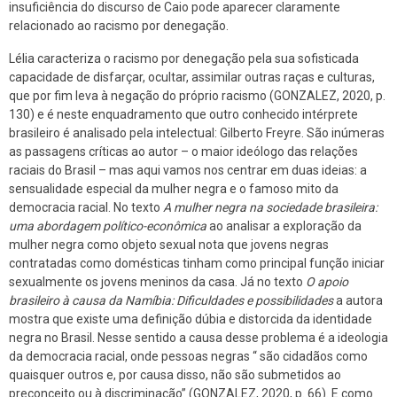
insuficiência do discurso de Caio pode aparecer claramente
relacionado ao racismo por denegação.
Lélia caracteriza o racismo por denegação pela sua sofisticada
capacidade de disfarçar, ocultar, assimilar outras raças e culturas,
que por fim leva à negação do próprio racismo (GONZALEZ, 2020, p.
130) e é neste enquadramento que outro conhecido intérprete
brasileiro é analisado pela intelectual: Gilberto Freyre. São inúmeras
as passagens críticas ao autor – o maior ideólogo das relações
raciais do Brasil – mas aqui vamos nos centrar em duas ideias: a
sensualidade especial da mulher negra e o famoso mito da
democracia racial. No texto
A mulher negra na sociedade brasileira:
uma abordagem político-econômica
ao analisar a exploração da
mulher negra como objeto sexual nota que jovens negras
contratadas como domésticas tinham como principal função iniciar
sexualmente os jovens meninos da casa. Já no texto
O apoio
brasileiro à causa da Namíbia: Dificuldades e possibilidades
a autora
mostra que existe uma definição dúbia e distorcida da identidade
negra no Brasil. Nesse sentido a causa desse problema é a ideologia
da democracia racial, onde pessoas negras “ são cidadãos como
quaisquer outros e, por causa disso, não são submetidos ao
preconceito ou à discriminação” (GONZALEZ, 2020, p. 66). E como