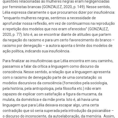
questões relacionadas às mulheres negras eram negligenciadas
por feministas brancas (GONZALEZ, 2020, p. 149). Nesse sentido,
Lélia expressa claramente o que procuramos dizer por insuficiência:
“enquanto mulheres negras, sentimos a necessidade de
aprofundar nossa reflexão, em vez de continuarmos na reprodução
e repetição dos modelos que nos eram oferecidos” (GONZALEZ,
2020, p. 77). Isto é, ao se encontrar diante de atitudes que partem
da negação do racismo e para um certo favorecimento do branco –
racismo por denegação – a autora aponta o limite dos modelos de
ação política, indicando sua insuficiência.
Para finalizar as insuficiências que Lélia encontra em seu caminho,
passamos a falar da crítica a linguagem como discurso da
consciência. Nesse sentido, a relação que a linguagem apresenta
com o racismo de denegação parte de uma constatação: os
modelos discursivos da consciência (fornecidos pela sociologia,
pela história, pela antropologia, pela filosofia etc.) não eram
capazes de explicar com satisfação a figura da mucama, da
mulata, da doméstica e da mãe preta. Isto é, ali havia uma
linguagem que para Lélia deixava escapar algo, uma certa
contradição que só seria superada pela introdução da psicanálise –
o discurso do inconsciente, da autoelaboração, da memória. Assim,