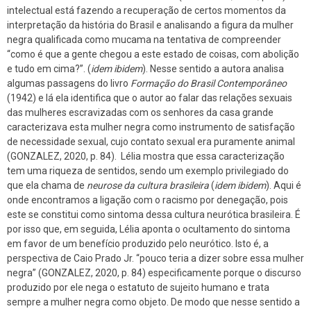
intelectual está fazendo a recuperação de certos momentos da
interpretação da história do Brasil e analisando a figura da mulher
negra qualificada como mucama na tentativa de compreender
“como é que a gente chegou a este estado de coisas, com abolição
e tudo em cima?”. (
idem ibidem
). Nesse sentido a autora analisa
algumas passagens do livro
Formação do Brasil Contemporâneo
(1942) e lá ela identifica que o autor ao falar das relações sexuais
das mulheres escravizadas com os senhores da casa grande
caracterizava esta mulher negra como instrumento de satisfação
de necessidade sexual, cujo contato sexual era puramente animal
(GONZALEZ, 2020, p. 84). Lélia mostra que essa caracterização
tem uma riqueza de sentidos, sendo um exemplo privilegiado do
que ela chama de
neurose da cultura brasileira
(
idem ibidem
). Aqui é
onde encontramos a ligação com o racismo por denegação, pois
este se constitui como sintoma dessa cultura neurótica brasileira. É
por isso que, em seguida, Lélia aponta o ocultamento do sintoma
em favor de um benefício produzido pelo neurótico. Isto é, a
perspectiva de Caio Prado Jr. “pouco teria a dizer sobre essa mulher
negra” (GONZALEZ, 2020, p. 84) especificamente porque o discurso
produzido por ele nega o estatuto de sujeito humano e trata
sempre a mulher negra como objeto. De modo que nesse sentido a