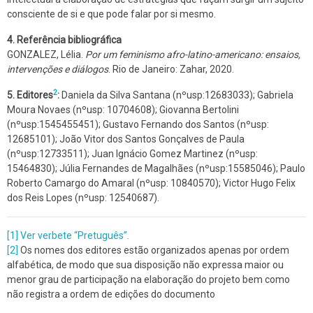
consciente de si e que pode falar por si mesmo.
4. Referência bibliográfica
GONZALEZ, Lélia.
Por um feminismo afro-latino-americano: ensaios,
intervenções e diálogos
. Rio de Janeiro: Zahar, 2020.
2
5. Editores
:
Daniela da Silva Santana (nºusp:12683033); Gabriela
Moura Novaes (nºusp: 10704608); Giovanna Bertolini
(nºusp:1545455451); Gustavo Fernando dos Santos (nºusp:
12685101); João Vitor dos Santos Gonçalves de Paula
(nºusp:12733511); Juan Ignácio Gomez Martinez (nºusp:
15464830); Júlia Fernandes de Magalhães (nºusp:15585046); Paulo
Roberto Camargo do Amaral (nºusp: 10840570); Victor Hugo Felix
dos Reis Lopes (nºusp: 12540687).
[1] Ver verbete “Pretuguês”.
[2]
Os nomes dos editores estão organizados apenas por ordem
alfabética, de modo que sua disposição não expressa maior ou
menor grau de participação na elaboração do projeto bem como
não registra a ordem de edições do documento