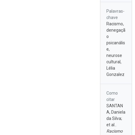
Palavras-
chave
Racismo,
denegaçã
o
psicanális
e,
neurose
cultural,
Lélia
Gonzalez
Como
citar
SANTAN
A, Daniela
da Silva;
et al..
Racismo