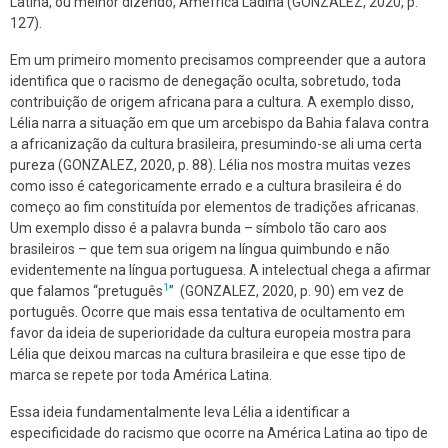
Latina, ou melhor dizendo, Améfrica Ladina (GONZALEZ, 2020, p.
127).
Em um primeiro momento precisamos compreender que a autora
identifica que o racismo de denegação oculta, sobretudo, toda
contribuição de origem africana para a cultura. A exemplo disso,
Lélia narra a situação em que um arcebispo da Bahia falava contra
a africanização da cultura brasileira, presumindo-se ali uma certa
pureza (GONZALEZ, 2020, p. 88). Lélia nos mostra muitas vezes
como isso é categoricamente errado e a cultura brasileira é do
começo ao fim constituída por elementos de tradições africanas.
Um exemplo disso é a palavra bunda – símbolo tão caro aos
brasileiros – que tem sua origem na língua quimbundo e não
evidentemente na língua portuguesa. A intelectual chega a afirmar
1
que falamos “pretuguês
” (GONZALEZ, 2020, p. 90) em vez de
português. Ocorre que mais essa tentativa de ocultamento em
favor da ideia de superioridade da cultura europeia mostra para
Lélia que deixou marcas na cultura brasileira e que esse tipo de
marca se repete por toda América Latina.
Essa ideia fundamentalmente leva Lélia a identificar a
especificidade do racismo que ocorre na América Latina ao tipo de