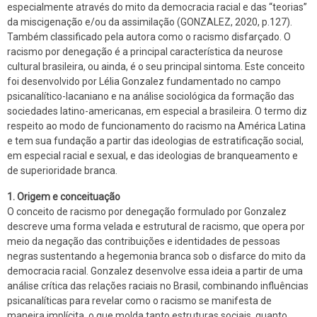
especialmente através do mito da democracia racial e das “teorias”
da miscigenação e/ou da assimilação (GONZALEZ, 2020, p.127).
Também classificado pela autora como o racismo disfarçado. O
racismo por denegação é a principal característica da neurose
cultural brasileira, ou ainda, é o seu principal sintoma. Este conceito
foi desenvolvido por Lélia Gonzalez fundamentado no campo
psicanalítico-lacaniano e na análise sociológica da formação das
sociedades latino-americanas, em especial a brasileira. O termo diz
respeito ao modo de funcionamento do racismo na América Latina
e tem sua fundação a partir das ideologias de estratificação social,
em especial racial e sexual, e das ideologias de branqueamento e
de superioridade branca.
1. Origem e conceituação
O conceito de racismo por denegação formulado por Gonzalez
descreve uma forma velada e estrutural de racismo, que opera por
meio da negação das contribuições e identidades de pessoas
negras sustentando a hegemonia branca sob o disfarce do mito da
democracia racial. Gonzalez desenvolve essa ideia a partir de uma
análise crítica das relações raciais no Brasil, combinando influências
psicanalíticas para revelar como o racismo se manifesta de
maneira implícita, o que molda tanto estruturas sociais, quanto