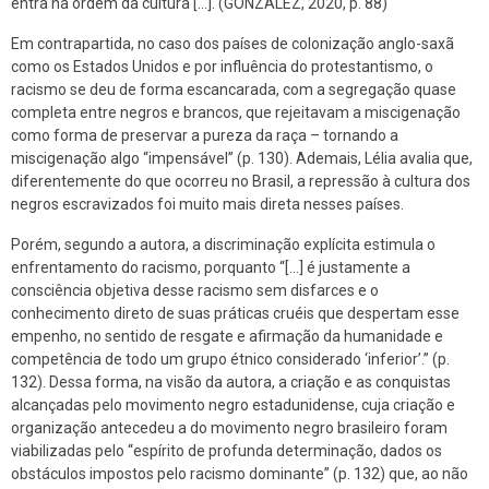
entra na ordem da cultura [...]. (GONZALEZ, 2020, p. 88)
Em contrapartida, no caso dos países de colonização anglo-saxã
como os Estados Unidos e por influência do protestantismo, o
racismo se deu de forma escancarada, com a segregação quase
completa entre negros e brancos, que rejeitavam a miscigenação
como forma de preservar a pureza da raça – tornando a
miscigenação algo “impensável” (p. 130). Ademais, Lélia avalia que,
diferentemente do que ocorreu no Brasil, a repressão à cultura dos
negros escravizados foi muito mais direta nesses países.
Porém, segundo a autora, a discriminação explícita estimula o
enfrentamento do racismo, porquanto “[...] é justamente a
consciência objetiva desse racismo sem disfarces e o
conhecimento direto de suas práticas cruéis que despertam esse
empenho, no sentido de resgate e afirmação da humanidade e
competência de todo um grupo étnico considerado ‘inferior’.” (p.
132). Dessa forma, na visão da autora, a criação e as conquistas
alcançadas pelo movimento negro estadunidense, cuja criação e
organização antecedeu a do movimento negro brasileiro foram
viabilizadas pelo “espírito de profunda determinação, dados os
obstáculos impostos pelo racismo dominante” (p. 132) que, ao não