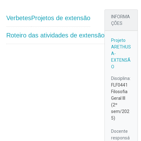
EXTENSÃO
INFORMA
Verbetes
Projetos de extensão
ÇÕES
Roteiro das atividades de extensão
Projeto
ARETHUS
A-
EXTENSÃ
O
Disciplina:
FLF0441
Filosofia
Geral III
(2º
sem/202
5)
Docente
responsá