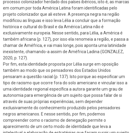
processo colonizador herdado dos países ibéricos, isto é, as marcas
em comum por toda América Latina foram identificadas pelo
projeto colonizador que ali esteve. A presença negra na região
modificou as línguas e isso leva Lélia a concluir que a formação
histórica e cultural do Brasil e da América Latina não é
exclusivamente europeia. Nesse sentido, para Lélia, a América é
também africana (p. 127), por isso ela renomeia a região, e passa a
chamar de Améfrica, e vai mais longe, pois aponta uma latinidade
inexistente, chamando-a assim de Améfrica Ladina (GONZALEZ,
2020, p. 127).
Por fim, esta identidade proposta por Lélia surge em oposição
também ao modo que os pensadores dos Estados Unidos
pensaram a questão racial (p. 137). Isto porque ao especificar um
tipo de racismo que ocorre fora do solo americano e vincular isso a
uma identidade regional específica a autora garante um grau de
autonomia para emergência de um sujeito que possa falar de si
através de suas próprias experiências, sem depender
exclusivamente do conhecimento produzido pelos pensadores
negros americanos. E nesse sentido, por fim, podemos
compreender como o racismo de denegação permite o
aparecimento de um certo modo de identidade que leva a
intelectual a elaboração de estratégias que façam surgir um sujeito