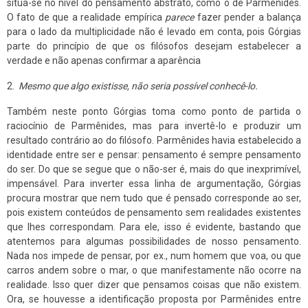
situa-se no nível do pensamento abstrato, como o de Parmênides.
O fato de que a realidade empírica
parece
fazer pender a balança
para o lado da multiplicidade não é levado em conta, pois Górgias
parte do princípio de que os filósofos desejam estabelecer a
verdade e não apenas confirmar a aparência
2.
Mesmo que algo existisse, não seria possível conhecê-lo.
Também neste ponto Górgias toma como ponto de partida o
raciocínio de Parmênides, mas para invertê-lo e produzir um
resultado contrário ao do filósofo. Parmênides havia estabelecido a
identidade entre ser e pensar: pensamento é sempre pensamento
do ser. Do que se segue que o não-ser é, mais do que inexprimível,
impensável. Para inverter essa linha de argumentação, Górgias
procura mostrar que nem tudo que é pensado corresponde ao ser,
pois existem conteúdos de pensamento sem realidades existentes
que lhes correspondam. Para ele, isso é evidente, bastando que
atentemos para algumas possibilidades de nosso pensamento.
Nada nos impede de pensar, por ex., num homem que voa, ou que
carros andem sobre o mar, o que manifestamente não ocorre na
realidade. Isso quer dizer que pensamos coisas que não existem.
Ora, se houvesse a identificação proposta por Parmênides entre