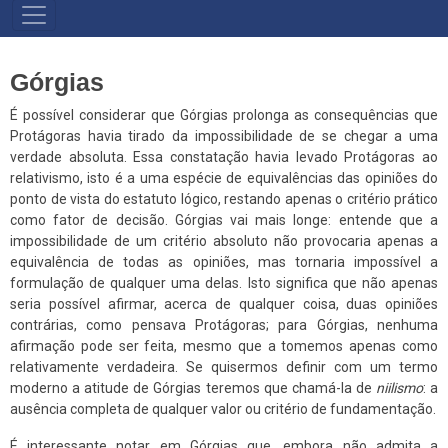
NAVEGAÇÃO
PRINCIPAL
Górgias
É possível considerar que Górgias prolonga as consequências que
Protágoras havia tirado da impossibilidade de se chegar a uma
verdade absoluta. Essa constatação havia levado Protágoras ao
relativismo, isto é a uma espécie de equivalências das opiniões do
ponto de vista do estatuto lógico, restando apenas o critério prático
como fator de decisão. Górgias vai mais longe: entende que a
impossibilidade de um critério absoluto não provocaria apenas a
equivalência de todas as opiniões, mas tornaria impossível a
formulação de qualquer uma delas. Isto significa que não apenas
seria possível afirmar, acerca de qualquer coisa, duas opiniões
contrárias, como pensava Protágoras; para Górgias, nenhuma
afirmação pode ser feita, mesmo que a tomemos apenas como
relativamente verdadeira. Se quisermos definir com um termo
moderno a atitude de Górgias teremos que chamá-la de
niilismo
: a
ausência completa de qualquer valor ou critério de fundamentação.
É interessante notar em Górgias que, embora não admita a