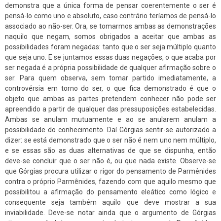
demonstra que a única forma de pensar coerentemente o ser é
pensá-lo como uno e absoluto, caso contrário teríamos de pensá-lo
associado ao não-ser. Ora, se tomarmos ambas as demonstrações
naquilo que negam, somos obrigados a aceitar que ambas as
possibilidades foram negadas: tanto que o ser seja múltiplo quanto
que seja uno. E se juntamos essas duas negações, o que acaba por
ser negada é a própria possibilidade de qualquer afirmação sobre o
ser. Para quem observa, sem tomar partido imediatamente, a
controvérsia em torno do ser, o que fica demonstrado é que o
objeto que ambas as partes pretendem conhecer não pode ser
apreendido a partir de qualquer das pressuposições estabelecidas.
Ambas se anulam mutuamente e ao se anularem anulam a
possibilidade do conhecimento. Daí Górgias sentir-se autorizado a
dizer: se está demonstrado que o ser não é nem uno nem múltiplo,
e se essas são as duas alternativas de que se dispunha, então
deve-se concluir que o ser não é, ou que nada existe. Observe-se
que Górgias procura utilizar o rigor do pensamento de Parmênides
contra o próprio Parmênides, fazendo com que aquilo mesmo que
possibilitou a afirmação do pensamento eleático como lógico e
consequente seja também aquilo que deve mostrar a sua
inviabilidade. Deve-se notar ainda que o argumento de Górgias