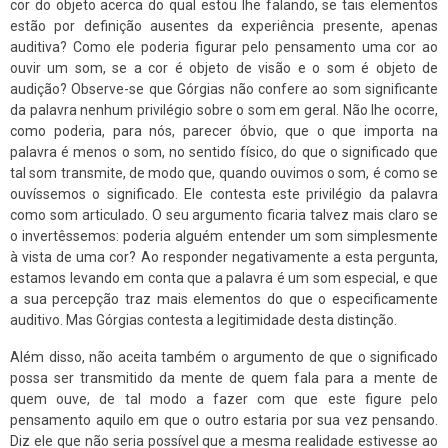
cor do objeto acerca do qual estou lhe falando, se tais elementos
estão por definição ausentes da experiência presente, apenas
auditiva? Como ele poderia figurar pelo pensamento uma cor ao
ouvir um som, se a cor é objeto de visão e o som é objeto de
audição? Observe-se que Górgias não confere ao som significante
da palavra nenhum privilégio sobre o som em geral. Não lhe ocorre,
como poderia, para nós, parecer óbvio, que o que importa na
palavra é menos o som, no sentido físico, do que o significado que
tal som transmite, de modo que, quando ouvimos o som, é como se
ouvíssemos o significado. Ele contesta este privilégio da palavra
como som articulado. O seu argumento ficaria talvez mais claro se
o invertêssemos: poderia alguém entender um som simplesmente
à vista de uma cor? Ao responder negativamente a esta pergunta,
estamos levando em conta que a palavra é um som especial, e que
a sua percepção traz mais elementos do que o especificamente
auditivo. Mas Górgias contesta a legitimidade desta distinção.
Além disso, não aceita também o argumento de que o significado
possa ser transmitido da mente de quem fala para a mente de
quem ouve, de tal modo a fazer com que este figure pelo
pensamento aquilo em que o outro estaria por sua vez pensando.
Diz ele que não seria possível que a mesma realidade estivesse ao