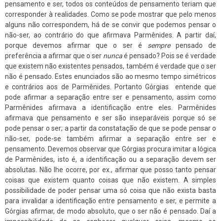
pensamento e ser, todos os conteúdos de pensamento teriam que
corresponder à realidades. Como se pode mostrar que pelo menos
alguns não correspondem, há de se convir que podemos pensar o
não-ser, ao contrário do que afirmava Parmênides. A partir daí,
porque devemos afirmar que o ser é
sempre
pensado de
preferência a afirmar que o ser
nunca
é pensado? Pois se é verdade
que existem não existentes pensados, também é verdade que o ser
não é pensado. Estes enunciados são ao mesmo tempo simétricos
e contrários aos de Parmênides. Portanto Górgias entende que
pode afirmar a separação entre ser e pensamento, assim como
Parmênides afirmava a identificação entre eles. Parmênides
afirmava que pensamento e ser são inseparáveis porque só se
pode pensar o ser; a partir da constatação de que se pode pensar o
não-ser, pode-se também afirmar a separação entre ser e
pensamento. Devemos observar que Górgias procura imitar a lógica
de Parmênides, isto é, a identificação ou a separação devem ser
absolutas. Não lhe ocorre, por ex., afirmar que posso tanto pensar
coisas que existem quanto coisas que não existem. A simples
possibilidade de poder pensar uma só coisa que não exista basta
para invalidar a identificação entre pensamento e ser, e permite a
Górgias afirmar, de modo absoluto, que o ser não é pensado. Daí a