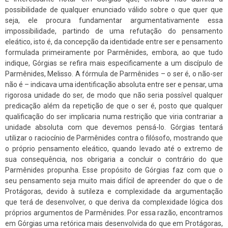
possibilidade de qualquer enunciado válido sobre o que quer que
seja, ele procura fundamentar argumentativamente essa
impossibilidade, partindo de uma refutação do pensamento
eleático, isto é, da concepção da identidade entre ser e pensamento
formulada primeiramente por Parmênides, embora, ao que tudo
indique, Górgias se refira mais especificamente a um discípulo de
Parmênides, Melisso. A fórmula de Parmênides – o ser é, o não-ser
não é – indicava uma identificação absoluta entre ser e pensar, uma
rigorosa unidade do ser, de modo que não seria possível qualquer
predicação além da repetição de que o ser é, posto que qualquer
qualificação do ser implicaria numa restrição que viria contrariar a
unidade absoluta com que devemos pensá-lo. Górgias tentará
utilizar o raciocínio de Parmênides contra o filósofo, mostrando que
o próprio pensamento eleático, quando levado até o extremo de
sua consequência, nos obrigaria a concluir o contrário do que
Parmênides propunha. Esse propósito de Górgias faz com que o
seu pensamento seja muito mais difícil de apreender do que o de
Protágoras, devido à sutileza e complexidade da argumentação
que terá de desenvolver, o que deriva da complexidade lógica dos
próprios argumentos de Parmênides. Por essa razão, encontramos
em Górgias uma retórica mais desenvolvida do que em Protágoras,