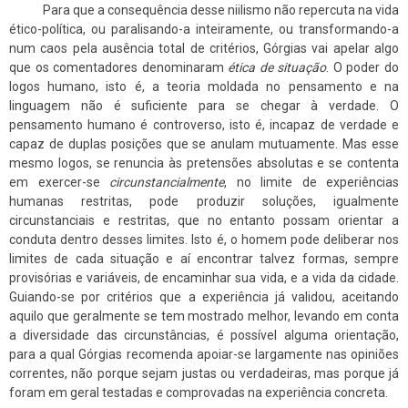
Para que a consequência desse niilismo não repercuta na vida
ético-política, ou paralisando-a inteiramente, ou transformando-a
num caos pela ausência total de critérios, Górgias vai apelar algo
que os comentadores denominaram
ética de situação
. O poder do
logos humano, isto é, a teoria moldada no pensamento e na
linguagem não é suficiente para se chegar à verdade. O
pensamento humano é controverso, isto é, incapaz de verdade e
capaz de duplas posições que se anulam mutuamente. Mas esse
mesmo logos, se renuncia às pretensões absolutas e se contenta
em exercer-se
circunstancialmente
, no limite de experiências
humanas restritas, pode produzir soluções, igualmente
circunstanciais e restritas, que no entanto possam orientar a
conduta dentro desses limites. Isto é, o homem pode deliberar nos
limites de cada situação e aí encontrar talvez formas, sempre
provisórias e variáveis, de encaminhar sua vida, e a vida da cidade.
Guiando-se por critérios que a experiência já validou, aceitando
aquilo que geralmente se tem mostrado melhor, levando em conta
a diversidade das circunstâncias, é possível alguma orientação,
para a qual Górgias recomenda apoiar-se largamente nas opiniões
correntes, não porque sejam justas ou verdadeiras, mas porque já
foram em geral testadas e comprovadas na experiência concreta.