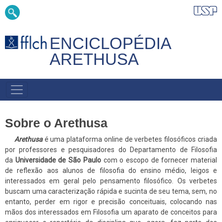
Pular
Buscar
para
o
conteúdo
ENCICLOPÉDIA
principal
ARETHUSA
NAVEGAÇÃO
PRINCIPAL
Sobre o Arethusa
Arethusa
é uma plataforma online de verbetes filosóficos criada
por professores e pesquisadores do Departamento de Filosofia
da
Universidade de São Paulo
com o escopo de fornecer material
de reflexão aos alunos de filosofia do ensino médio, leigos e
interessados em geral pelo pensamento filosófico. Os verbetes
buscam uma caracterização rápida e sucinta de seu tema, sem, no
entanto, perder em rigor e precisão conceituais, colocando nas
mãos dos interessados em Filosofia um aparato de conceitos para